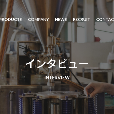
PRODUCTS
COMPANY
NEWS
RECRUIT
CONTAC
製品情報
会社案内
採用情報
食品機械用潤滑油
会社概要
ヤナセ製油を知る
インタビュー
農業機械用潤滑油
事業所一覧
潤滑油を知る
林業機械用潤滑油
インタビュー
工業機械用潤滑油
新卒採用
自動車用潤滑油
中途採用
環境対策製品