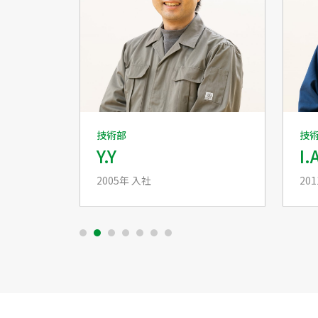
技術部
技
Y.Y
I.
2005年 入社
20