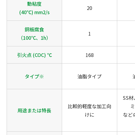
動粘度
20
(40℃) mm2/s
銅板腐食
1
（100℃、1h）
引火点 (COC) ℃
168
タイプ※
油脂タイプ
SS材
比較的軽度な加工向
用途または特長
けに
など