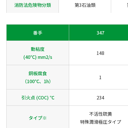
消防法危険物分類
第3石油類
番手
347
動粘度
148
(40℃) mm2/s
銅板腐食
1
（100℃、1h）
引火点 (COC) ℃
234
不活性硫黄
タイプ※
特殊潤滑極圧タイプ