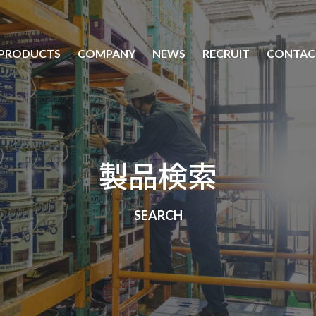
PRODUCTS
COMPANY
NEWS
RECRUIT
CONTAC
製品情報
会社案内
採用情報
食品機械用潤滑油
会社概要
ヤナセ製油を知る
製品検索
農業機械用潤滑油
事業所一覧
潤滑油を知る
林業機械用潤滑油
インタビュー
工業機械用潤滑油
新卒採用
自動車用潤滑油
中途採用
環境対策製品