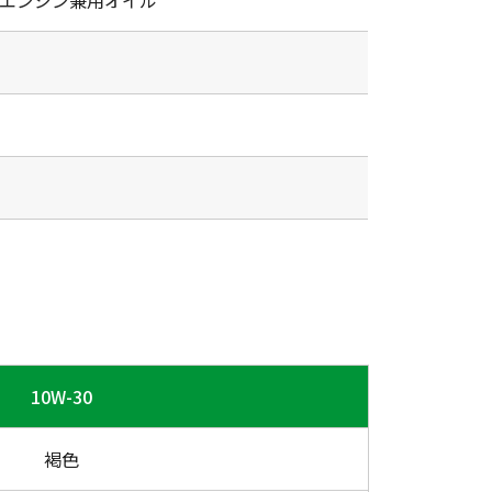
ンエンジン兼用オイル
10W-30
褐色