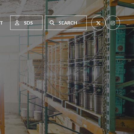
T
SDS
SEARCH