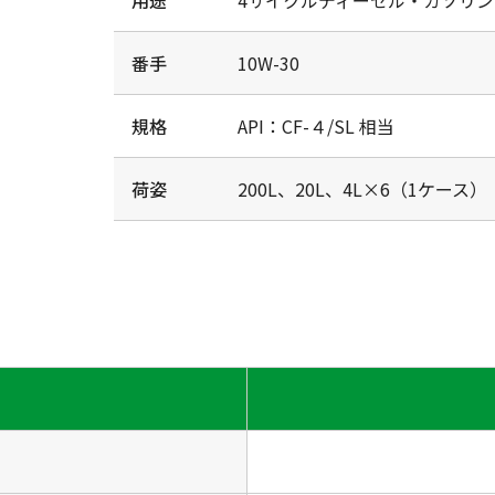
用途
4サイクルディーゼル・ガソリ
番手
10W-30
規格
API：CF-４/SL 相当
荷姿
200L、20L、4L×6（1ケース）